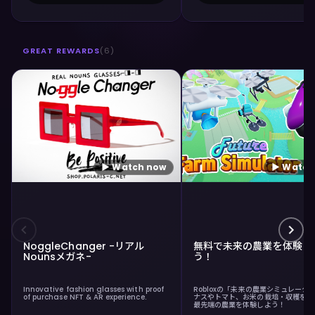
GREAT REWARDS
(
6
)
▶ Watch now
▶ Watch
NoggleChanger -リアル
無料で未来の農業を体験し
Nounsメガネ-
う！
Innovative fashion glasses with proof
Robloxの「未来の農業シミュレータ
of purchase NFT & AR experience.
ナスやトマト、お米の栽培・収穫を通
最先端の農業を体験しよう！