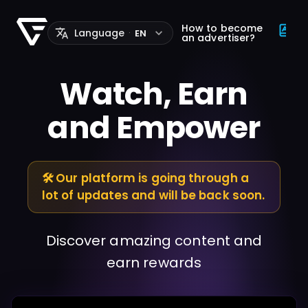
How to become
Language
EN
·
an advertiser?
Watch, Earn
and Empower
🛠️ Our platform is going through a
lot of updates and will be back soon.
Discover amazing content and
earn rewards