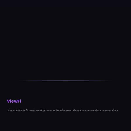
ViewFi
The Web3 advertising platform that rewards users for
their attention. Watch, earn, and empower the
decentralized economy.