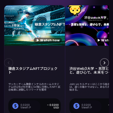
▶ Watch now
▶ Watch
鎌倉スタジアムNFTプロジェク
渋谷Web3大学 - 思想と
ト
と、遊び心で、未来をつく
サッカーチーム鎌倉インテルのホームスタジ
Join us カルチャーはここから始ま
アム6528㎡を対象に1㎡毎に分割したNFT 試
は、遠くの誰かではない。あなたの中
合結果に連動したリワードを獲得
始まる。
0.0200
~
0.0200
0.0200
~
0
ViewFi P
USD
ViewFi P