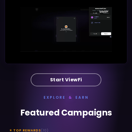
Start ViewFi
EXPLORE
&
EARN
Featured Campaigns
⭐
TOP REWARDS
(
10
)